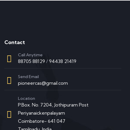
Contact
Call Anytime
88705 88129
/
94438 21419
Send Email
pioneercas@gmail.com
Location
P.Box. No. 7204, Jothipuram Post
Periyanaickenpalayam
Coimbatore- 641 047
Tamilnadu, India.