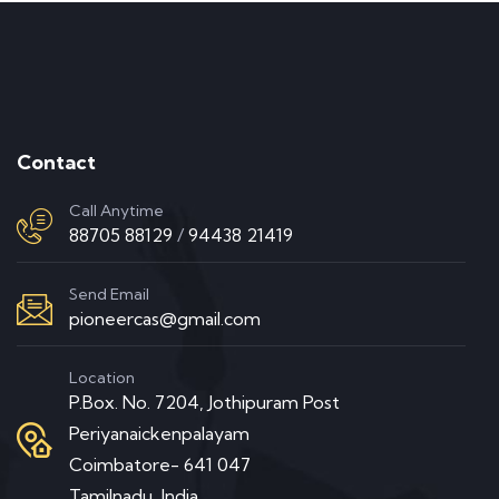
Contact
Call Anytime
88705 88129
/
94438 21419
Send Email
pioneercas@gmail.com
Location
P.Box. No. 7204, Jothipuram Post
Periyanaickenpalayam
Coimbatore- 641 047
Tamilnadu, India.