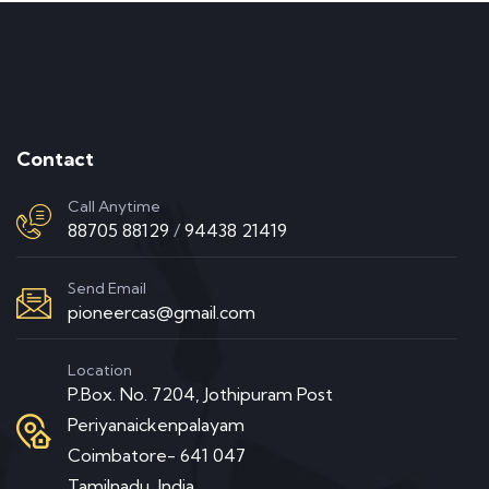
Contact
Call Anytime
88705 88129
/
94438 21419
Send Email
pioneercas@gmail.com
Location
P.Box. No. 7204, Jothipuram Post
Periyanaickenpalayam
Coimbatore- 641 047
Tamilnadu, India.